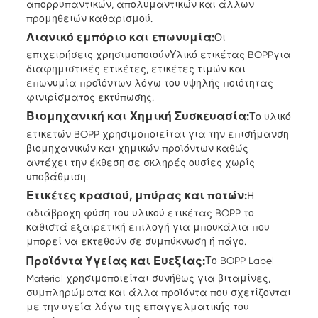
απορρυπαντικών, απολυμαντικών και άλλων
προμηθειών καθαρισμού.
Λιανικό εμπόριο και επωνυμία:
Οι
επιχειρήσεις χρησιμοποιούν
Υλικό ετικέτας BOPP
για
διαφημιστικές ετικέτες, ετικέτες τιμών και
επωνυμία προϊόντων λόγω του υψηλής ποιότητας
φινιρίσματος εκτύπωσης.
Βιομηχανική και Χημική Συσκευασία:
Το υλικό
ετικετών BOPP χρησιμοποιείται για την επισήμανση
βιομηχανικών και χημικών προϊόντων καθώς
αντέχει την έκθεση σε σκληρές ουσίες χωρίς
υποβάθμιση.
Ετικέτες κρασιού, μπύρας και ποτών:
Η
αδιάβροχη φύση του υλικού ετικέτας BOPP το
καθιστά εξαιρετική επιλογή για μπουκάλια που
μπορεί να εκτεθούν σε συμπύκνωση ή πάγο.
Προϊόντα Υγείας και Ευεξίας:
Το BOPP Label
Material χρησιμοποιείται συνήθως για βιταμίνες,
συμπληρώματα και άλλα προϊόντα που σχετίζονται
με την υγεία λόγω της επαγγελματικής του