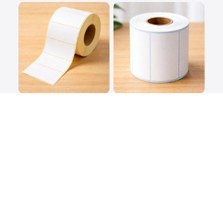
Ρολό χαρτιού ετικετών
Ρολά θερμικών
ετικετών
Θερμικό χαρτί
Θερμική ετικέτα