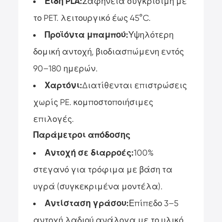
Είδη PLA:
Σαφήνεια συγκρίσιμη με
το PET. λειτουργικό έως 45°C.
Προϊόντα μπαμπού:
Υψηλότερη
δομική αντοχή, βιοδιασπώμενη εντός
90–180 ημερών.
Χαρτόνι:
Διατίθενται επιστρώσεις
χωρίς PE. κομποστοποιήσιμες
επιλογές.
Παράμετροι απόδοσης
Αντοχή σε διαρροές:
100%
στεγανό για τρόφιμα με βάση τα
υγρά (συγκεκριμένα μοντέλα).
Αντίσταση γράσου:
Επίπεδο 3–5
αντοχή λαδιού ανάλογα με το υλικό.