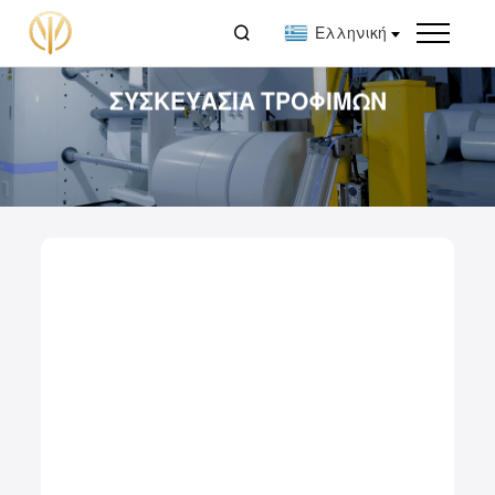

Ελληνική
ΣΥΣΚΕΥΑΣΊΑ ΤΡΟΦΊΜΩΝ