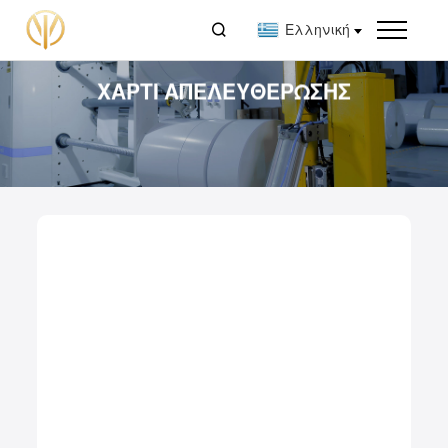

Ελληνική
ΧΑΡΤΊ ΑΠΕΛΕΥΘΈΡΩΣΗΣ