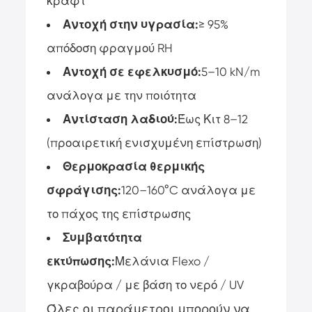
κραφτ
Αντοχή στην υγρασία:
≥ 95%
απόδοση φραγμού RH
Αντοχή σε εφελκυσμό:
5–10 kN/m
ανάλογα με την ποιότητα
Αντίσταση λαδιού:
Έως Κιτ 8–12
(προαιρετική ενισχυμένη επίστρωση)
Θερμοκρασία θερμικής
σφράγισης:
120–160°C ανάλογα με
το πάχος της επίστρωσης
Συμβατότητα
εκτύπωσης:
Μελάνια Flexo /
γκραβούρα / με βάση το νερό / UV
Όλες οι παράμετροι μπορούν να