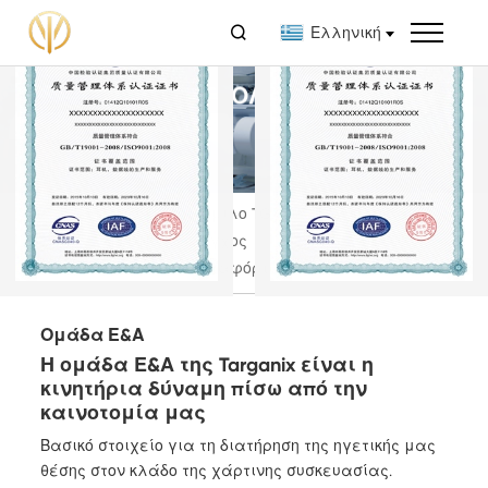

Ελληνική
ΤΕΧΝΟΛΟΓΊΑ
Εξοπλισμός
Εξοπλισμός
Σχετικά με τον Όμιλο TGX
Τεχνολογία
Ποιοτικός έλεγχος
Υπηρεσία
Καταφόρτωση
Ομάδα Ε&Α
Η ομάδα Ε&Α της Targanix είναι η
κινητήρια δύναμη πίσω από την
καινοτομία μας
Βασικό στοιχείο για τη διατήρηση της ηγετικής μας
θέσης στον κλάδο της χάρτινης συσκευασίας.