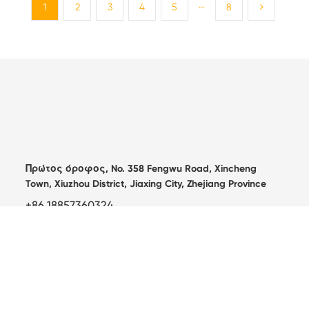
...
1
2
3
4
5
8
Πρώτος όροφος, No. 358 Fengwu Road, Xincheng
Town, Xiuzhou District, Jiaxing City, Zhejiang Province
+86 18857360324
info@targanix.com
Αρχική σελίδα
Σχετικά με το
Προϊόντα
Βιομηχανίες
Βιωσιμότητα
Νέα
Επικοινωνήστε μαζί μας
Καυτά προϊόντα