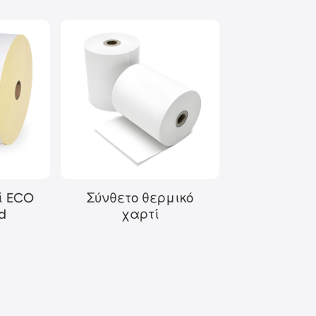
ί ECO
Σύνθετο θερμικό
d
χαρτί