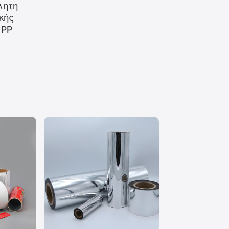
λητη
κής
 PP