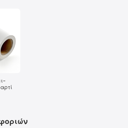
ι-
χαρτί
φοριών