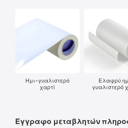
Ημι-γυαλιστερό
Ελαφρύ ημ
χαρτί
γυαλιστερό 
Έγγραφο μεταβλητών πληρο