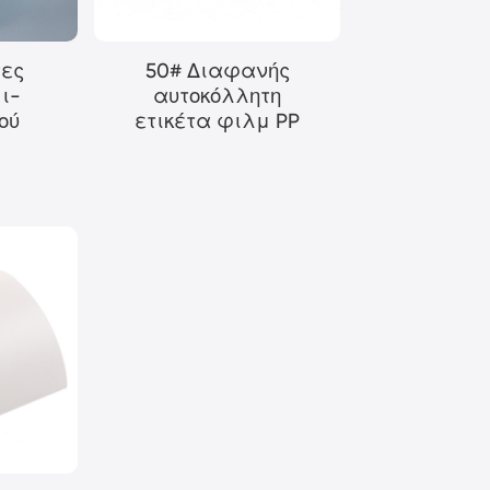
τες
50# Διαφανής
μι-
αυτοκόλλητη
ού
ετικέτα φιλμ PP