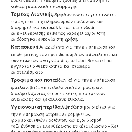
συσκευασίας, εξασφαλίζοντας μια ομαλή και
καθαρή διαδικασία εφαρμογής.
Τομέας Λιανικής:
Χρησιμοποιείται για ετικέτες
τιμών, ετικέτες πληροφοριών προϊόντων και
διαφημιστικά αυτοκόλλητα, το
Επένδυση
απελευθέρωσης ετικέτας
παρέχει αξιόπιστη
απόδοση και ευκολία στη χρήση.
Κατασκευή:
Απαραίτητο για την επισήμανση του
αποθέματος, των προειδοποιήσεων ασφαλείας και
των ετικετών αναγνώρισης, το Label Release Liner
εγγυάται ανθεκτικότητα και σταθερά
αποτελέσματα.
Τρόφιμα και ποτά:
Ιδανικό για την επισήμανση
φιαλών, βάζων και συσκευασιών τροφίμων,
διασφαλίζοντας ότι οι ετικέτες παραμένουν
ανέπαφες και ξεκολλάνε εύκολα.
Υγειονομική περίθαλψη:
Χρησιμοποιείται για
την επισήμανση ιατρικών προμηθειών,
φαρμακευτικών προϊόντων και εξοπλισμού,
το
Επένδυση απελευθέρωσης ετικέτας
διασφαλίζει